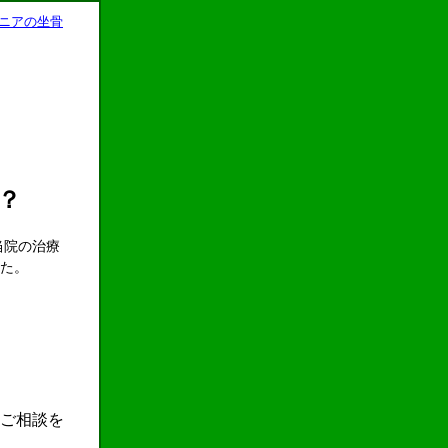
ニアの坐骨
？
当院の治療
した。
談を