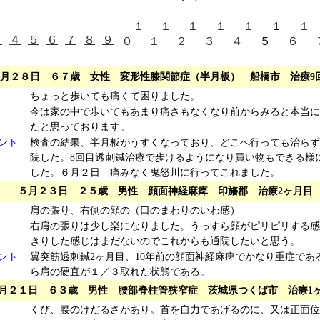
１
１
１
１
１
１
１
３
４
５
６
７
８
９
０
１
２
３
４
５
６
5月２８日 ６７歳 女性 変形性膝関節症（半月板） 船橋市 治療9
ちょっと歩いても痛くて困りました。
今は家の中で歩いてもあまり痛さもなくなり前からみると本当に
たと思っております。
ント
検査の結果、半月板がうすくなっており、どこへ行っても治らず
院した。8回目透刺鍼治療で歩けるようになり買い物もできる様
した。６月２日 痛みなく鬼怒川に行ってこれました。
５月２３日 ２５歳 男性 顔面神経麻痺 印旛郡 治療2ヶ月目
肩の張り、右側の顔の（口のまわりのいわ感）
右肩の張りは少し楽になりました。うっすら顔がピリピリする感
きりした感じはまだないのでこれからも通院したいと思う。
ント
翼突筋透刺鍼2ヶ月目、10年前の顔面神経麻痺でかなり重症であ
ら肩の硬直が１／３取れた状態である。
月２１日 ６３歳 男性 腰部脊柱管狭窄症 茨城県つくば市 治療1
くび、腰のけだるさがあり。首を自力であげるのに、又は正面位