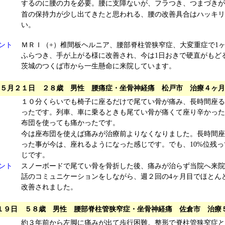
するのに腰の力を必要。腰に支障ないが、フラつき、つまづきが
首の保持力が少し出てきたと思われる、腰の改善具合はハッキリ
い。
ント
ＭＲＩ（+）椎間板ヘルニア、腰部脊柱管狭窄症、大変重症で1
ふらつき、手が上がる様に改善され、今は1日おきで硬直がもど
茨城のつくば市から一生懸命に来院しています。
５月２１日 ２８歳 男性 腰痛症・坐骨神経痛 松戸市 治療４ヶ月
１０分くらいでも椅子に座るだけで尾てい骨が痛み、長時間座る
ったです。列車、車に乗るときも尾てい骨が痛くて座り辛かった
布団を使っても痛かったです。
今は座布団を使えば痛みが治療前よりなくなりました。長時間座
った事が今は、座れるようになった感じです。でも、10%位残っ
じです。
ント
スノーボードで尾てい骨を骨折した後、痛みが治らず当院へ来院
話のコミュニケーションをしながら、週２回の4ヶ月目でほとん
改善されました。
１９日 ５８歳 男性 腰部脊柱管狭窄症・坐骨神経痛 佐倉市 治療
約３年前から左脚に痛みが出て歩行困難。整形で脊柱管狭窄症と