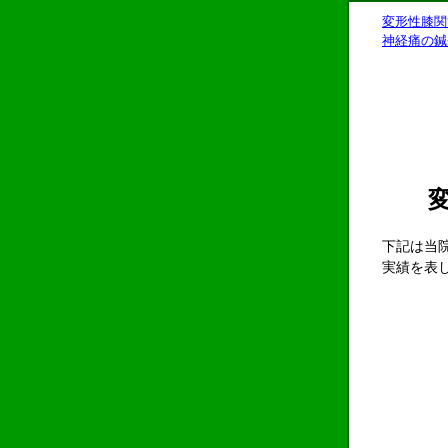
変形性膝関
神経痛の鍼
下記は当
実績を表
変