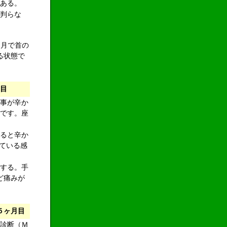
ある。
判らな
ヶ月で首の
る状態で
目
事が辛か
です。座
ると辛か
ている感
する。手
ど痛みが
５ヶ月目
診断（Ｍ