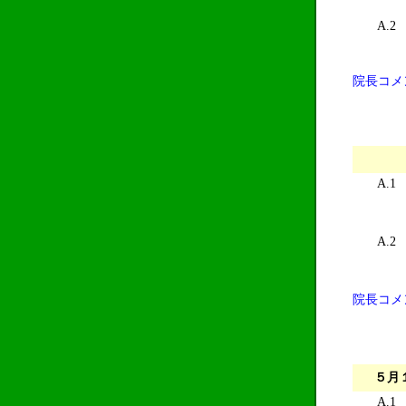
A.2
院長コメ
A.1
A.2
院長コメ
５月
A.1