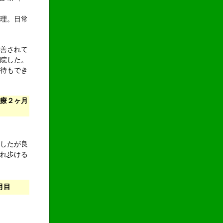
理。日常
善されて
院した。
待もでき
療２ヶ月
したが良
れ歩ける
月目