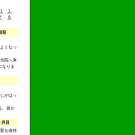
１
１
７
８
回目
よくなっ
当院へ来
になりま
じがはっ
る。首か
ヶ月目
置を保持