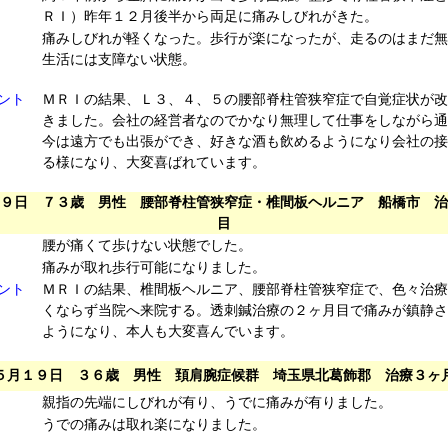
ＲＩ）昨年１２月後半から両足に痛みしびれがきた。
痛みしびれが軽くなった。歩行が楽になったが、走るのはまだ無
生活には支障ない状態。
ント
ＭＲＩの結果、Ｌ３、４、５の腰部脊柱管狭窄症で自覚症状が改
きました。会社の経営者なのでかなり無理して仕事をしながら通
今は遠方でも出張ができ、好きな酒も飲めるようになり会社の接
る様になり、大変喜ばれています。
９日 ７３歳 男性 腰部脊柱管狭窄症・椎間板ヘルニア 船橋市 治
目
腰が痛くて歩けない状態でした。
痛みが取れ歩行可能になりました。
ント
ＭＲＩの結果、椎間板ヘルニア、腰部脊柱管狭窄症で、色々治療
くならず当院へ来院する。透刺鍼治療の２ヶ月目で痛みが鎮静さ
ようになり、本人も大変喜んでいます。
５月１９日 ３６歳 男性 頚肩腕症候群 埼玉県北葛飾郡 治療３ヶ
親指の先端にしびれが有り、うでに痛みが有りました。
うでの痛みは取れ楽になりました。