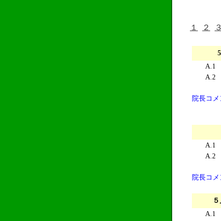
１
２
A.1
A.2
院長コメ
A.1
A.2
院長コメ
５
A.1